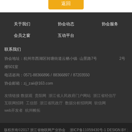
返回
关于我们
协会动态
协会服务
会员之窗
互动平台
联系我们
协会地址：杭州市西湖区转塘街道云栖小镇· 山景路7号
2号
楼501室
电话咨询：0571-88366896 / 88366897 / 87203550
协会邮箱：zj_zaii@163.com
友情链接:
数据观
贵阳网
浙江省人民政府门户网站
浙江省经信厅
互联网招聘
工信部
浙江省民政厅
数据分析招聘网
软信网
web开发者
杭州帷拓
版权所有©2017
浙江省物联网产业协会
浙ICP备11059430号-1
DESIGN BY
: