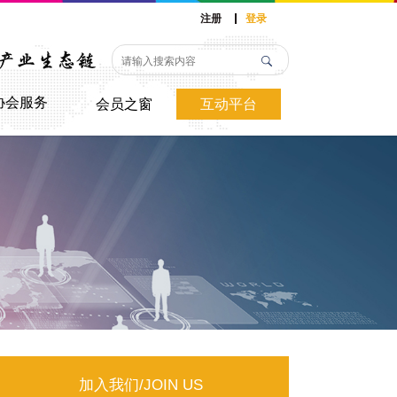
注册
登录
协会服务
会员之窗
互动平台
加入我们/JOIN US