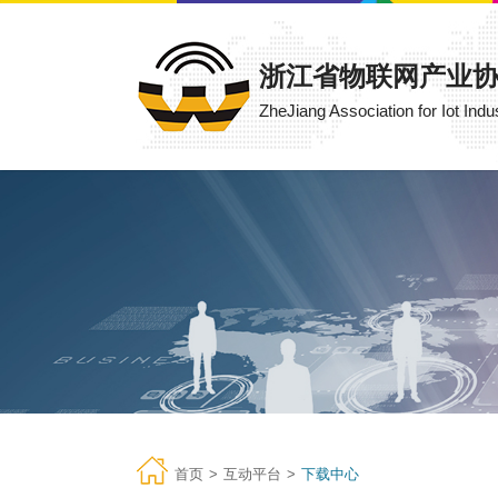
浙江省物联网产业
ZheJiang Association for Iot Indu
首页
>
互动平台
>
下载中心